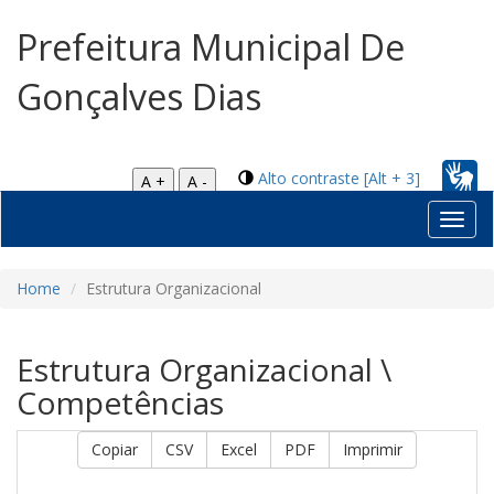
Prefeitura Municipal De
Gonçalves Dias
Alto contraste [Alt + 3]
A +
A -
Toggl
navig
Home
Estrutura Organizacional
Estrutura Organizacional \
Competências
Copiar
CSV
Excel
PDF
Imprimir