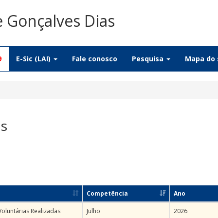
e Gonçalves Dias
9
E-Sic (LAI)
Fale conosco
Pesquisa
Mapa do 
as
Competência
Ano
Voluntárias Realizadas
Julho
2026