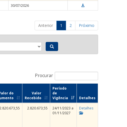
30/07/2026
Anterior
1
2
Próximo
Procurar
Período
Valor do
Valor
de
rumento
Recebido
Vigência
Detalhes
2.820.673,55
2.820.673,55
24/11/2023 a
Detalhes
01/11/2027