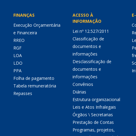
FINANÇAS
ACESSO À
E-
INFORMAÇÃO
Execução Orçamentária
Co
Lei nº 12.527/2011
e Financeira
Re
Classificação de
RREO
Le
documentos e
RGF
P
informações
LOA
fr
Desclassificação de
LDO
So
documentos e
PPA
I
informações
Folha de pagamento
Convênios
Tabela remuneratória
Diárias
Repasses
Estrutura organizacional
Leis e Atos Infralegais
Órgãos \ Secretarias
Prestação de Contas
Programas, projetos,