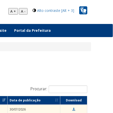
Alto contraste [Alt + 3]
A +
A -
site
Portal da Prefeitura
Procurar:
Data de publicação
Download
30/07/2026