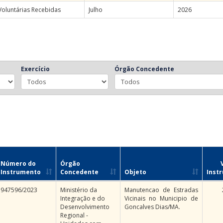
Voluntárias Recebidas
Julho
2026
Exercício
Órgão Concedente
Número do
Órgão
Instrumento
Concedente
Objeto
Inst
947596/2023
Ministério da
Manutencao de Estradas
Integração e do
Vicinais no Municipio de
Desenvolvimento
Goncalves Dias/MA.
Regional -