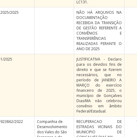
LC131.
2025/2025
NÃO HÁ ARQUIVOS NA
DOCUMENTAÇÃO
RECEBIDA DA TRANSIÇÃO
DE GESTÃO REFERENTE A
CONVÊNIOS E
TRANSFERÊNCIAS
REALIZADAS PERANTE O
ANO DE 2025
1/2025
JUSTIFICATIVA - Declaro
para os devidos fins de
direito e que se fizerem
necessários, que no
período de JANEIRO A
MARÇO do exercício
financeiro de 2025, o
município de Gonçalves
Dias/MA não celebrou
convênio em âmbito
Federal/Estadual.
923862/2022
Companhia de
RECUPERACAO DE
Desenvolvimento
ESTRADAS VICINAIS DO
dos Vales do São
MUNICIPIO DE