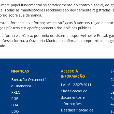
cumpre papel fundamental no fortalecimento do controle social, ao 
ência. Todas as manifestações recebidas são devidamente registrada
etorno sobre sua demanda.
stão, fornecendo informações estratégicas à Administração a partir 
iços públicos e o aperfeiçoamento das políticas públicas.
 de forma eletrônica, por meio do sistema disponível neste Portal, 
e. Dessa forma, a Ouvidoria Municipal reafirma o compromisso da ges
ade.
FINANÇAS
ACESSO À
E-
INFORMAÇÃO
Execução Orçamentária
Co
Lei nº 12.527/2011
e Financeira
Re
Classificação de
RREO
Le
documentos e
RGF
P
informações
LOA
fr
Desclassificação de
LDO
So