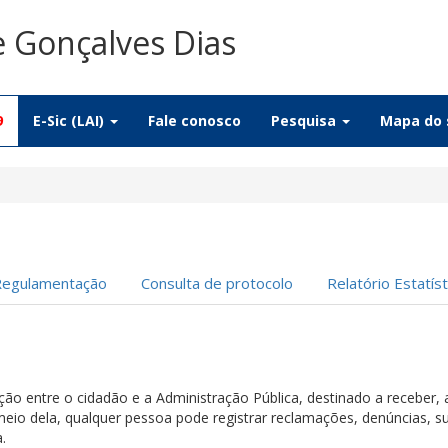
e Gonçalves Dias
9
E-Sic (LAI)
Fale conosco
Pesquisa
Mapa do 
Regulamentação
Consulta de protocolo
Relatório Estatíst
ação entre o cidadão e a Administração Pública, destinado a receber,
meio dela, qualquer pessoa pode registrar reclamações, denúncias, su
.