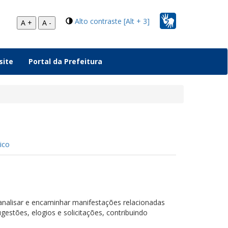
Alto contraste [Alt + 3]
A +
A -
site
Portal da Prefeitura
ico
 analisar e encaminhar manifestações relacionadas
gestões, elogios e solicitações, contribuindo